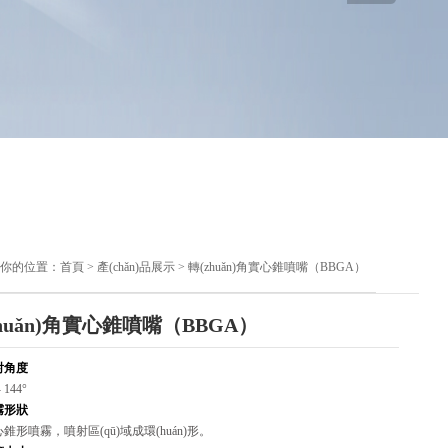
你的位置：
首頁
>
產(chǎn)品展示
>
轉(zhuǎn)角實心錐噴嘴（BBGA）
zhuǎn)角實心錐噴嘴（BBGA）
射角度
- 144°
霧形狀
錐形噴霧，噴射區(qū)域成環(huán)形。