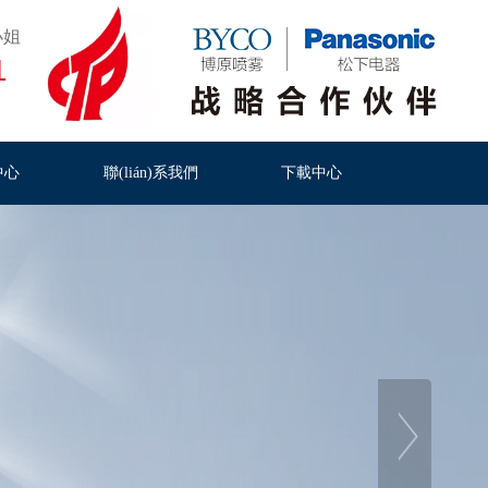
小姐
1
中心
聯(lián)系我們
下載中心