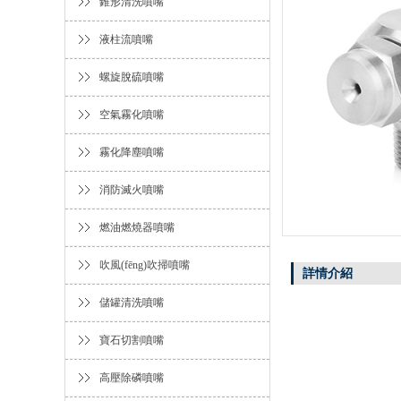
錐形清洗噴嘴
液柱流噴嘴
螺旋脫硫噴嘴
空氣霧化噴嘴
霧化降塵噴嘴
消防滅火噴嘴
燃油燃燒器噴嘴
吹風(fēng)吹掃噴嘴
詳情介紹
儲罐清洗噴嘴
寶石切割噴嘴
高壓除磷噴嘴