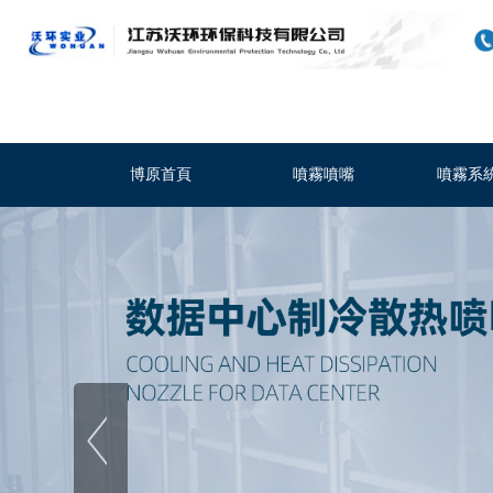
博原首頁
噴霧噴嘴
噴霧系統(