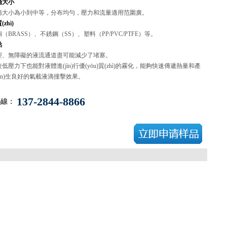
滴大小
滴大小為小到中等，分布均勻，壓力和流量適用范圍廣。
(zhì)
（BRASS）、不銹鋼（SS）、塑料（PP/PVC/PTFE）等。
點
型、無障礙的液流通道盡可能減少了堵塞。
低壓力下也能對液體進(jìn)行優(yōu)質(zhì)的霧化，能夠快速傳遞熱量和產
hǎn)生良好的氣載液滴撞擊效果。
137-2844-8866
熱線：