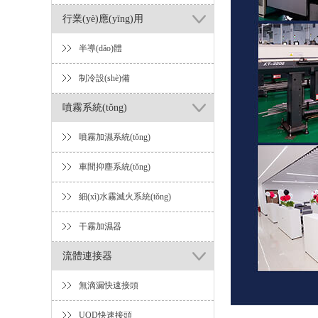
行業(yè)應(yīng)用
半導(dǎo)體
制冷設(shè)備
噴霧系統(tǒng)
噴霧加濕系統(tǒng)
車間抑塵系統(tǒng)
細(xì)水霧滅火系統(tǒng)
干霧加濕器
流體連接器
無滴漏快速接頭
UQD快速接頭